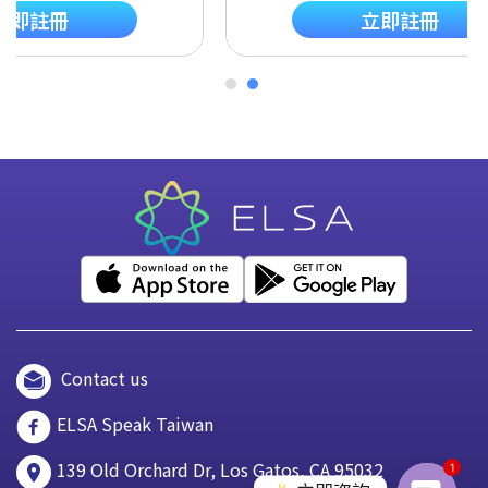
立即註冊
立即註冊
Contact us
ELSA Speak Taiwan
139 Old Orchard Dr, Los Gatos, CA 95032
1