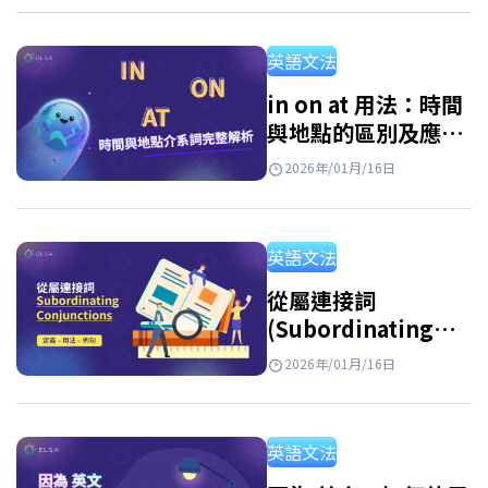
due to、如何依照文法正確使用 due to、什麼
時候可以放在句首、應該搭配名詞還是…
英語文法
in on at 用法：時間
與地點的區別及應用
練習
2026年/01月/16日
英語文法
從屬連接詞
(Subordinating
Conjunctions): 最
2026年/01月/16日
常見從屬連接詞總整
理與詳細用法說明
英語文法