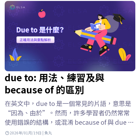
due to: 用法、練習及與
because of 的區別
在英文中，due to 是一個常見的片語，意思是
“因為、由於”。然而，許多學習者仍然常常
使用錯誤的結構，或混淆 because of 與 due to
的用法。ELSA Speak 將幫助你清楚理解什麼是
2026年/01月/19日 | 魚丸