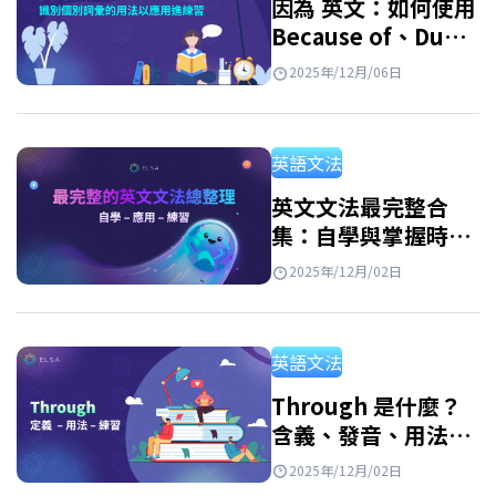
因為 英文：如何使用
Because of、Due
to、Owing to 以及
2025年/12月/06日
其同義詞
英語文法
英文文法最完整合
集：自學與掌握時態
的指南
2025年/12月/02日
英語文法
Through 是什麼？
含義、發音、用法、
例句與常用片語
2025年/12月/02日