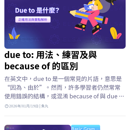
due to: 用法、練習及與
because of 的區別
在英文中，due to 是一個常見的片語，意思是
“因為、由於”。然而，許多學習者仍然常常
使用錯誤的結構，或混淆 because of 與 due to
的用法。ELSA Speak 將幫助你清楚理解什麼是
2026年/01月/19日 | 魚丸
due to、如何依照文法正確使用 due to、什麼
時候可以放在句首、應該搭配名詞還是…
Basic Grammar