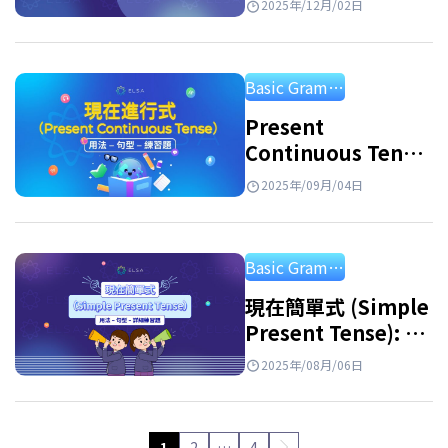
2025年/12月/02日
Basic Grammar
Present
Continuous Tense
(現在進行式): 用法、
2025年/09月/04日
加-ing的規則和練習
Basic Grammar
現在簡單式 (Simple
Present Tense): 定
義、用法、句型與練
2025年/08月/06日
習題
1
2
…
4