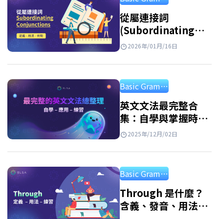
從屬連接詞
(Subordinating
Conjunctions): 最
2026年/01月/16日
常見從屬連接詞總整
理與詳細用法說明
Basic Grammar
英文文法最完整合
集：自學與掌握時態
的指南
2025年/12月/02日
Basic Grammar
Through 是什麼？
含義、發音、用法、
例句與常用片語