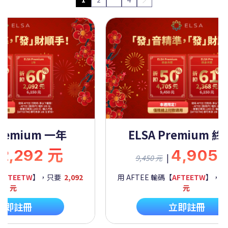
Premium 一年
ELSA Premium 
2,292 元
4,905
|
9,450 元
AFTEETW
】，只要
2,092
用 AFTEE 輸碼【
AFTEETW
】，
元
元
立即註冊
立即註冊