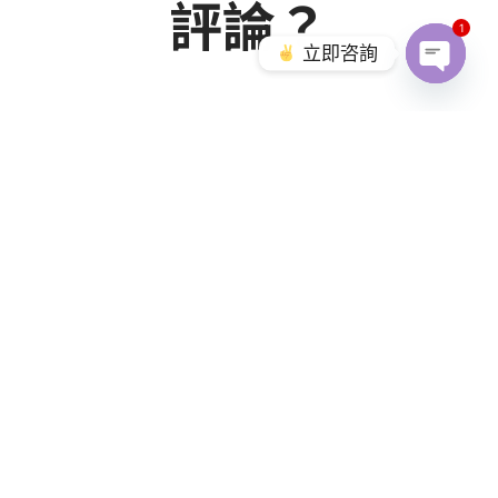
評論？
1
立即咨詢
Open c
宗翰
recommends
ELSA Speak Taiwan
30m •
使用很簡單 還有發音分析功能，協助我更精確的發音
You & 101 other
30 Comments
Like
Comment
Share
淑惠
recommends
ELSA Speak Taiwan
6d •
ELSA Speak 每天幫助我改善英文發音，真的很值得