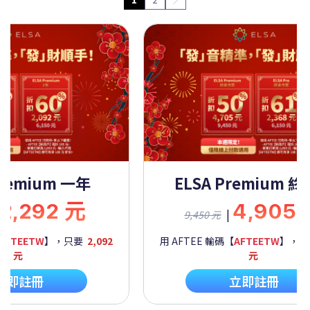
Premium 一年
ELSA Premium 
2,292 元
4,905
|
9,450 元
AFTEETW
】，只要
2,092
用 AFTEE 輸碼【
AFTEETW
】，
元
元
立即註冊
立即註冊