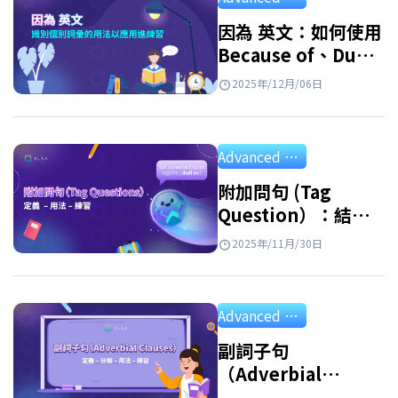
因為 英文：如何使用
Because of、Due
to、Owing to 以及
2025年/12月/06日
其同義詞
Advanced Grammar
附加問句 (Tag
Question）：結
構、用法和應用練習
2025年/11月/30日
Advanced Grammar
副詞子句
（Adverbial
Clause）：定義、分