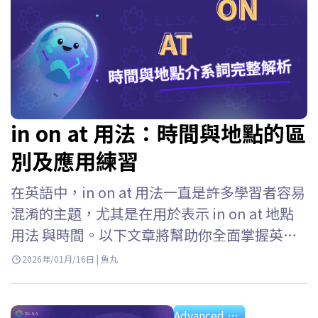
in on at 用法：時間與地點的區
別及應用練習
在英語中，in on at 用法一直是許多學習者容易
混淆的主題，尤其是在用於表示 in on at 地點
用法 與時間。以下文章將幫助你全面掌握英語
中in on at 的用法，依不同語境加以區分，並透
2026年/01月/16日 | 魚丸
過實際練習加深理解。 Key takeaways…
Advanced Grammar