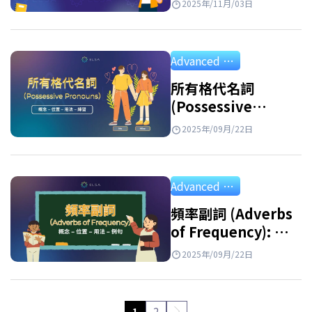
2025年/11月/03日
類、用法、例句與練
習
Advanced Grammar
所有格代名詞
(Possessive
Pronouns): 用法、
2025年/09月/22日
區別和練習
Advanced Grammar
頻率副詞 (Adverbs
of Frequency): 位
置, 用法與詳細例句
2025年/09月/22日
1
2