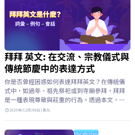
拜拜 英文: 在交流、宗教儀式與
傳統節慶中的表達方式
你是否曾經困惑如何表達拜拜英文？在傳統儀
式中，如過年、祖先祭祀或到寺廟參拜，拜拜
是一種表現尊敬與莊重的行為。透過本文，
ELSA Speak 將協助你理解拜拜英文的用法，以
2025年/12月/06日 | 魚丸
及如燒香,上香英文等詞彙，同時也能向國際朋
友介紹越南文化。 拜拜 英文是什麼? 拜拜英文 –
Vocabulary