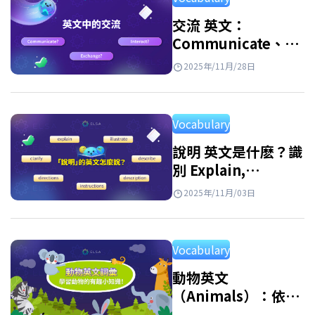
Worship Worship 通常用來指崇敬、景仰、宗
教信仰，或具有正式儀式的拜拜行為。此詞多
交流 英文：
Communicate、
與神靈崇拜、具明確規範的宗教儀式相關聯。
Exchange、
在臺灣文化中，像媽祖信仰或祭拜祖先等宗教
2025年/11月/28日
Interact 應該如何使
儀式都可以使用 worship 一詞。 例句: Matsu…
用？
Vocabulary
說明 英文是什麽？識
別 Explain,
Illustrate,
2025年/11月/03日
Description,
Instruction
Vocabulary
動物英文
（Animals）：依
26 個英文字母整理