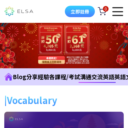
0
立即註冊
Blog
分享經驗
各課程/考試
溝通交流英語
英語
Vocabulary