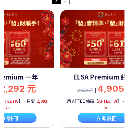
Premium 一年
ELSA Premium 
2,292 元
4,905
|
9,450 元
AFTEETW
】，只要
2,092
用 AFTEE 輸碼【
AFTEETW
】，
元
元
立即註冊
立即註冊