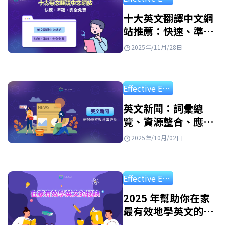
學等多個領域的豐富詞彙。 提升社會認知：用
英语更新全球新闻、趋势和问题。 增強語言反
十大英文翻譯中文網
站推薦：快速、準確
應能力：熟悉句型結構和自然表達，提升閱讀
且免費
理解能力。 提升綜合技能：透過日常閱讀習
2025年/11月/28日
慣，間接提升聽、說、寫能力。 >>增强詞彙：
40+個常見主題的常用英語詞彙總結：7000英文
Effective English Study
單字版本 英文雜誌推薦合集（國際版） 以下推
薦含有英文雜誌免費線上看版，可隨時觀看，
英文新聞：詞彙總
覽、資源整合、應用
方便又省時間。 New Scientist –…
與高效學習方法
2025年/10月/02日
Effective English Study
2025 年幫助你在家
最有效地學英文的秘
訣