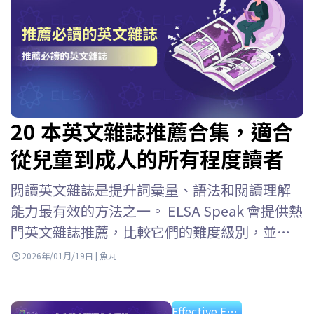
20 本英文雜誌推薦合集，適合
從兒童到成人的所有程度讀者
閱讀英文雜誌是提升詞彙量、語法和閱讀理解
能力最有效的方法之一。 ELSA Speak 會提供熱
門英文雜誌推薦，比較它們的難度級別，並介
紹免費的線上閱讀資源，方便你選擇適合自己
2026年/01月/19日 | 魚丸
程度的雜誌。 通過雜誌學習英語的好處 拓展詞
彙量：在真實脈絡中接觸涵蓋經濟、文化、科
Effective English Study