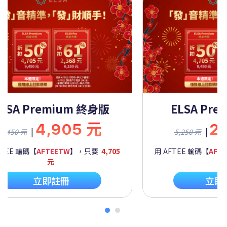
m 終身版
ELSA Premium 一年
5 元
2,292 元
|
5,250 元
，只要
4,705
用 AFTEE 輸碼【
AFTEETW
】，只要
2,092
元
立即註冊