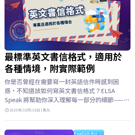
最標準英文書信格式，適用於
各種情境，附實際範例
你是否曾經在需要寫一封英語信件時感到困
惑，不知道該如何寫英文書信格式？ELSA
Speak 將幫助你深入理解每一部分的細節——從
英文書信在作文中的寫法、信件結尾的簽名格
2025年/10月/10日 | 魚丸
式，到各種實際應用的英文信件範例，如寫給
朋友、公司或組織的信件。 英文書信格式 ELSA
English for professional