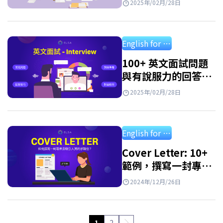
2025年/02月/28日
English for professional
100+ 英文面試問題
與有說服力的回答技
巧
2025年/02月/28日
English for professional
Cover Letter: 10+
範例，撰寫一封專業
且令人印象深刻的求
2024年/12月/26日
職信
1
2