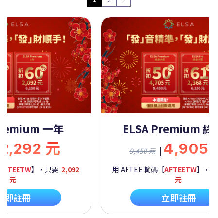
Premium 一年
ELSA Premium 
2,292 元
4,905
|
9,450 元
AFTEETW
】，只要
2,092
用 AFTEE 輸碼【
AFTEETW
】，
元
元
立即註冊
立即註冊