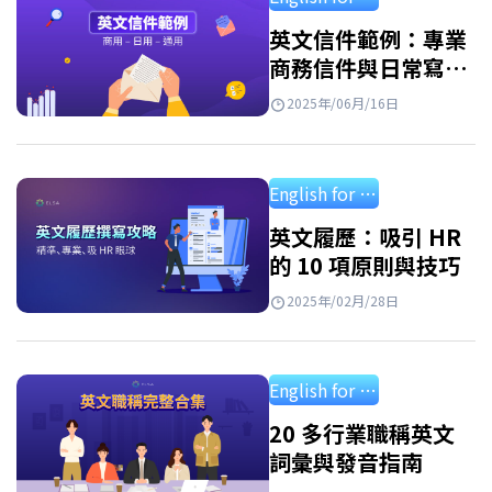
Speak 已整理出一套完整的英文書信格式 機
構，適用於商用英文書信格式、英文書信格式
英文信件範例：專業
商務信件與日常寫給
學測、英文書信格式作文等多種情境，並附上
朋友、家人的信件
不同範例，幫助學習者輕鬆掌握並靈活運用於
2025年/06月/16日
各種場合。 英文書信開頭問候 – Beginning 書
信開頭非常重要，因為這是給讀者留下第一印
English for professional
象的部分。開頭通常包含兩個主要內容：問候
語與自我介紹。 英文信件開頭 –…
英文履歷：吸引 HR
的 10 項原則與技巧
2025年/02月/28日
English for professional
20 多行業職稱英文
詞彙與發音指南