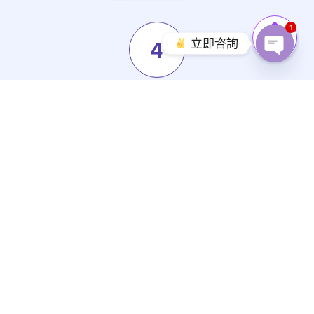
1
4
立即咨詢
Open c
感受全新的信心
抓住機會讓您的職業生涯更大成功！
立即註冊
英語說得好 - 每天更成功