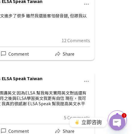
s
ELSA Speak Taiwan
俊豪
2d •
英文進步了很多 雖然我還是害怕發音錯, 但跟我以
“每天與EL
的英語已經改
用功學習很快
12 Comments
You & 1
Comment
Share
s
ELSA Speak Taiwan
雅婷
13d 
慣講英文 因為ELSA 幫我每天實用英文對話還有
ELSA已經
月之後與ELSA學習英文我更有自信 現在，我可
覺前也可以學
真的很感謝 ELSA Speak 幫我提高英文水平
果你問我是否願
1
5 Comments
You & 1
立即咨詢
Comment
Share
Open c