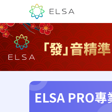
ELSA PRO
專