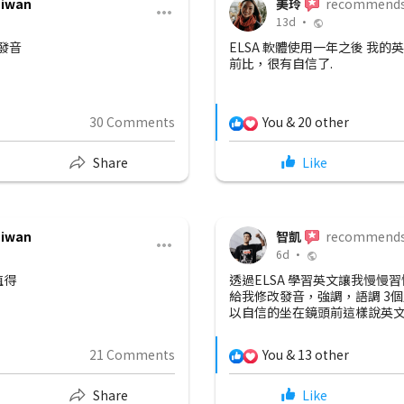
aiwan
美玲
recommend
13d •
發音
ELSA 軟體使用一年之後 我的
前比，很有自信了.
30 Comments
You & 20 other
Share
Like
aiwan
智凱
recommend
6d •
值得
透過ELSA 學習英文讓我慢慢習
給我修改發音，強調，語調 3個
以自信的坐在鏡頭前這樣說英文 我
21 Comments
You & 13 other
Share
Like