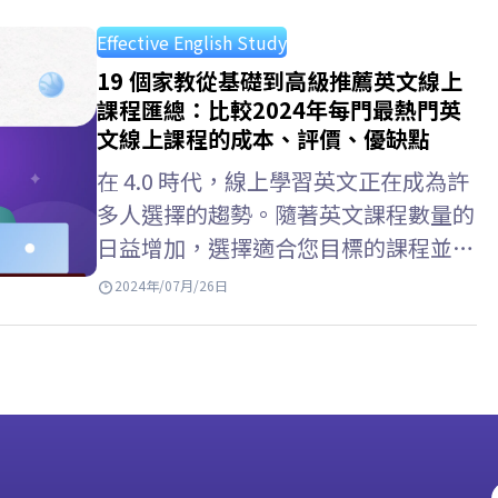
在家自學英文最有效的秘訣…
評估您的能力 在家自學英語過程中的
Effective English Study
一個重要步驟是評估自己的能力。請在
19 個家教從基礎到高級推薦英文線上
中心註冊免費的線上測試和現場口語測
課程匯總：比較2024年每門最熱門英
試，以了解您的反應、詞匯量、發音
文線上課程的成本、評價、優缺點
等。從此，設定目標並分配合理的時間
在 4.0 時代，線上學習英文正在成為許
來提高您的薄弱技能。 明確學習英語
多人選擇的趨勢。隨著英文課程數量的
的目標 為自己設定一個具體目標將幫
日益增加，選擇適合您目標的課程並不
助您了解需要學習什麼以及需要學習多
容易。一起跟 ELSA Speak 了解最好、
長時間。例如，如果您的目標是在6個
2024年/07月/26日
最有效的英文線上課程！ 英文線上課
月內將您的水平從 A1…
程是什麽? 英文線上課程是通過互聯網
和線上科技學習英文的一種形式。您無
需在特定地點參加面對面課程，而是可
以接近線上英文課程學習內容並參與學
習活動。它提供了靈活性和便利性，並