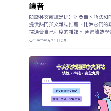
讀者
閱讀英文雜誌是提升詞彙量、語法和閱讀理
提供熱門英文雜誌推薦，比較它們的
擇適合自己程度的雜誌。 通過雜誌學
蓋經濟、文化、科學等多個領域的豐
2026年/01月/19日 | 魚丸
趋势和问题。 增強語言反應能力：熟
升綜合技能：透過日常閱讀習慣，間接
主題的常用英語詞彙總結：7000英文
含有英文雜誌免費線上看版，可隨時觀看，方