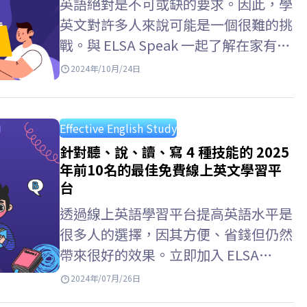
英語絕對是不可或缺的要求。因此，學
英文對許多人來說可能是一個很難的挑
戰。與 ELSA Speak 一起了解在家有效
的自學秘訣 英文方法！ 在家學習英語
2024年/10月/24日
的好處 時間靈活：你可以按照自己的
步調安排學習時間，符合你的個人日
程，幫助你更好地維持學習。 隨便調
Effective English Study
整你的學習方法：自學時，你可以選擇
針對聽、說、讀、寫 4 種技能的 2025
最適合你學習風格的方法。無論是通過
年前10名的最佳免費線上英文學習平
台
視頻、播客還是書籍，這都可以幫助你
更有效、更愉快地吸收知識。 節省成
透過線上英語學習平台提高英語水平是
本：在家自學英語有助於節省學費和走
很多人的選擇，因其方便、省錢但仍然
行費用，你可以使用許多免費的線上資
帶來很好的效果。立即加入 ELSA
源，從視頻到電子書，不但可以幫助提
Speak 了解頂級免費、最佳線上英語學
2024年/07月/26日
高你的技能，而且不需要花很多費用。
習平台！ 在家自學英語要注意什麼？