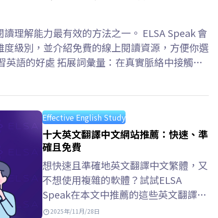
解能力最有效的方法之一。 ELSA Speak 會
難度級別，並介紹免費的線上閱讀資源，方便你選
習英語的好處 拓展詞彙量：在真實脈絡中接觸涵
富詞彙。 提升社會認知：用英语更新全球新闻、
悉句型結構和自然表達，提升閱讀理解能力。 提
提升聽、說、寫能力。 >>增强詞彙：40+個常見
Effective English Study
單字版本 英文雜誌推薦合集（國際版） 以下推薦
十大英文翻譯中文網站推薦：快速、準
便又省時間。 New Scientist –…
確且免費
想快速且準確地英文翻譯中文繁體，又
不想使用複雜的軟體？試試ELSA
Speak在本文中推薦的這些英文翻譯中
文網站－方便易用，而且完全免費！
2025年/11月/28日