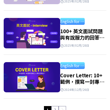
2025年/02月/28日
English for professional
100+ 英文面試問題
與有說服力的回答技
巧
2025年/02月/28日
English for professional
Cover Letter: 10+
範例，撰寫一封專業
且令人印象深刻的求
2024年/12月/26日
職信
1
2