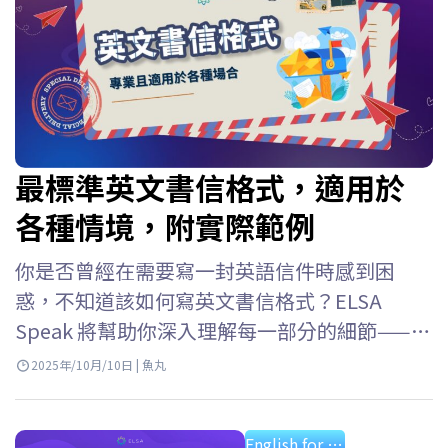
最標準英文書信格式，適用於
各種情境，附實際範例
你是否曾經在需要寫一封英語信件時感到困
惑，不知道該如何寫英文書信格式？ELSA
Speak 將幫助你深入理解每一部分的細節——從
英文書信在作文中的寫法、信件結尾的簽名格
2025年/10月/10日 | 魚丸
式，到各種實際應用的英文信件範例，如寫給
朋友、公司或組織的信件。 英文書信格式 ELSA
English for professional