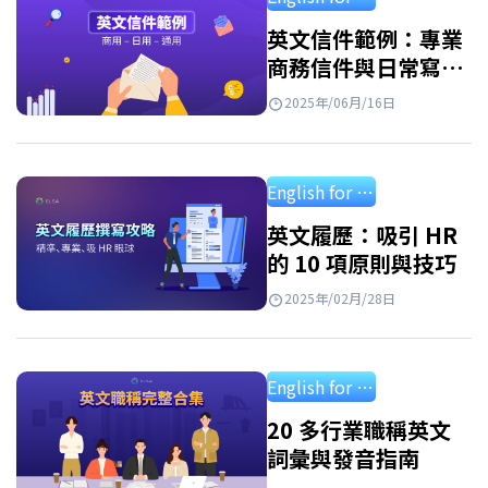
Speak 已整理出一套完整的英文書信格式 機
構，適用於商用英文書信格式、英文書信格式
英文信件範例：專業
商務信件與日常寫給
學測、英文書信格式作文等多種情境，並附上
朋友、家人的信件
不同範例，幫助學習者輕鬆掌握並靈活運用於
2025年/06月/16日
各種場合。 英文書信開頭問候 – Beginning 書
信開頭非常重要，因為這是給讀者留下第一印
English for professional
象的部分。開頭通常包含兩個主要內容：問候
語與自我介紹。 英文信件開頭 –…
英文履歷：吸引 HR
的 10 項原則與技巧
2025年/02月/28日
English for professional
20 多行業職稱英文
詞彙與發音指南