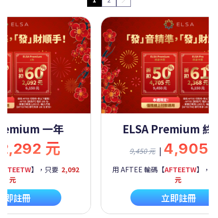
Premium 一年
ELSA Premium 
2,292 元
4,905
|
9,450 元
AFTEETW
】，只要
2,092
用 AFTEE 輸碼【
AFTEETW
】，
元
元
立即註冊
立即註冊