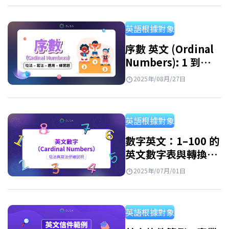
式，到各種實際應用的英文信件範例，如寫給
朋友、公司或組織的信件。 英文書信格式 ELSA
英語根據對象
Speak 已整理出一套完整的英文書信格式 機
構，適用於商用英文書信格式、英文書信格式
序數 英文 (Ordinal
Numbers): 1 到
學測、英文書信格式作文等多種情境，並附上
1000 英文寫法, 讀法
不同範例，幫助學習者輕鬆掌握並靈活運用於
2025年/08月/27日
與序數表
各種場合。 英文書信開頭問候 – Beginning 書
信開頭非常重要，因為這是給讀者留下第一印
英語根據對象
象的部分。開頭通常包含兩個主要內容：問候
語與自我介紹。 英文信件開頭 –…
數字英文：1–100 的
英文數字表與轉換方
式
2025年/07月/01日
英語根據對象