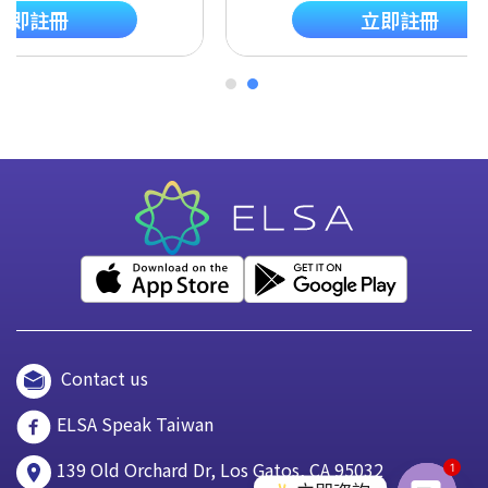
立即註冊
立即註冊
Contact us
ELSA Speak Taiwan
139 Old Orchard Dr, Los Gatos, CA 95032
1