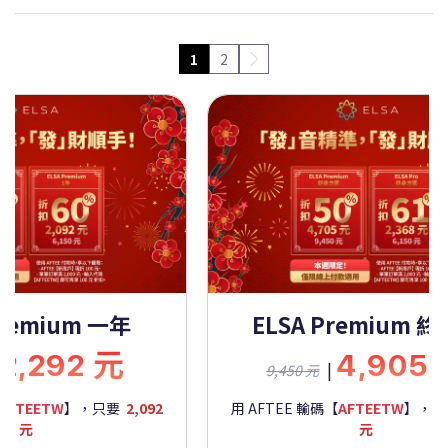
1
2
Premium 一年
ELSA Premium 
2,292 元
4,905
|
9,450 元
AFTEETW
】，只要
2,092
用 AFTEE 輸碼【
AFTEETW
】，
元
元