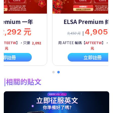
Premium 一年
ELSA Premium 
2,292 元
4,905
|
9,450 元
AFTEETW
】，只要
2,092
用 AFTEE 輸碼【
AFTEETW
】，
元
元
立即註冊
立即註冊
相關的貼文